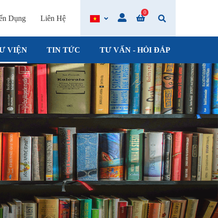
0
ển Dụng
Liên Hệ
Ư VIỆN
TIN TỨC
TƯ VẤN - HỎI ĐÁP