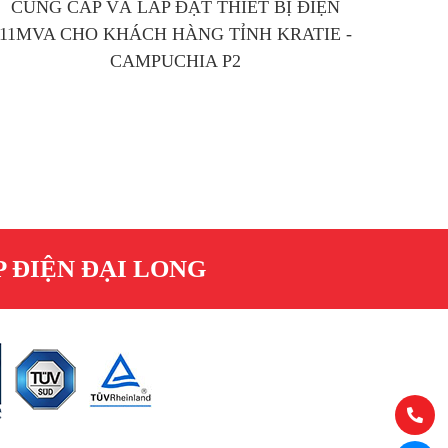
CUNG CẤP VÀ LẮP ĐẶT THIẾT BỊ ĐIỆN
11MVA CHO KHÁCH HÀNG TỈNH KRATIE -
CAMPUCHIA P2
 ĐIỆN ĐẠI LONG
Hotline:
(