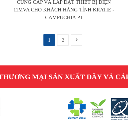
P
CUNG CẤP VÀ LẮP ĐẶT THIẾT BỊ ĐIỆN
11MVA CHO KHÁCH HÀNG TỈNH KRATIE -
CAMPUCHIA P1
1
2
THƯƠNG MẠI SẢN XUẤT DÂY VÀ CÁP