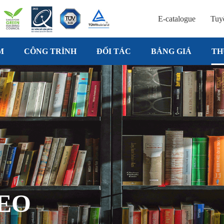
E-catalogue
Tuy
M
CÔNG TRÌNH
ĐỐI TÁC
BẢNG GIÁ
TH
DEO