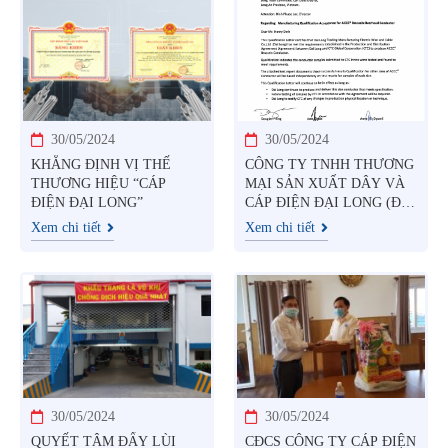
30/05/2024
30/05/2024
KHẲNG ĐỊNH VỊ THẾ
CÔNG TY TNHH THƯƠNG
THƯƠNG HIỆU “CÁP
MẠI SẢN XUẤT DÂY VÀ
ĐIỆN ĐẠI LONG”
CÁP ĐIỆN ĐẠI LONG (ĐẠI
LONG) LÀ ĐỐI TÁC TIN
Xem chi tiết
Xem chi tiết
CẬY TẠI VIỆT NAM ĐÃ
ĐƯỢC TẬP ĐOÀN CTC
GLOBAL (HOA KỲ) ỦY
QUYỀN SỬ DỤNG LÕI
COMPOSITE ĐỂ SẢN
XUẤT VÀ KINH DOANH
SẢN PHẨM CÁP NHÔM
SIÊU NHIỆT LÕI
COMPOSITE ACCC®
30/05/2024
30/05/2024
QUYẾT TÂM ĐẨY LÙI
CĐCS CÔNG TY CÁP ĐIỆN