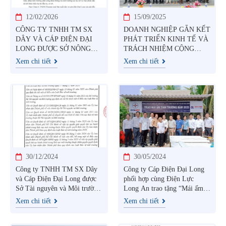
12/02/2026
15/09/2025
CÔNG TY TNHH TM SX
DOANH NGHIỆP GẮN KẾT
DÂY VÀ CÁP ĐIỆN ĐẠI
PHÁT TRIỂN KINH TẾ VÀ
LONG ĐƯỢC SỞ NÔNG
TRÁCH NHIỆM CỘNG
NGHIỆP VÀ MÔI TRƯỜNG
ĐỒNG
Xem chi tiết
Xem chi tiết
TỈNH TÂY NINH CẤP
GIẤY PHÉP MÔI TRƯỜNG
30/12/2024
30/05/2024
Công ty TNHH TM SX Dây
Công ty Cáp Điện Đại Long
và Cáp Điện Đại Long được
phối hợp cùng Điện Lực
Sở Tài nguyên và Môi trường
Long An trao tặng “Mái ấm
TP.HCM cấp giấy phép môi
tình thương” cho gia đình có
Xem chi tiết
Xem chi tiết
trường
hoàn cảnh khó khăn